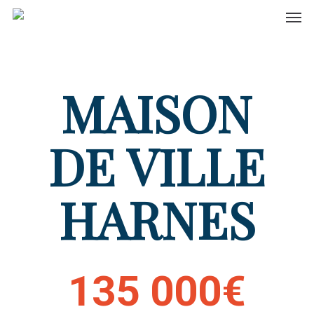
Men
Skip
to
main
content
MAISON
DE VILLE
HARNES
135 000€