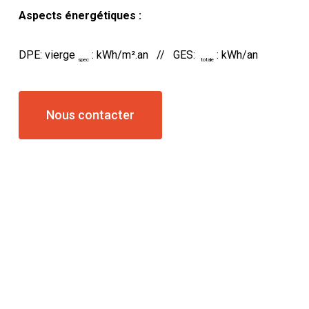
Aspects énergétiques :
DPE: vierge
: kWh/m².an // GES:
: kWh/an
spec
totale
Nous contacter