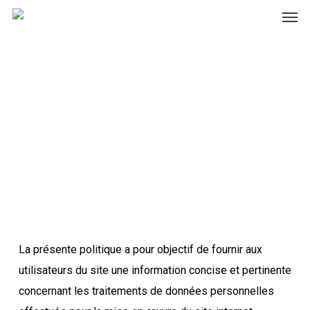
Men
Skip
to
main
Politique de
content
protection des
données personnelles
La présente politique a pour objectif de fournir aux
utilisateurs du site une information concise et pertinente
concernant les traitements de données personnelles