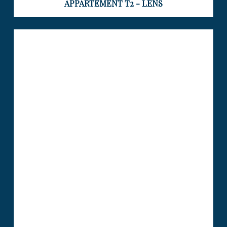
APPARTEMENT T2 - LENS
APPARTEMENT T2 LENS
Visiter le bien