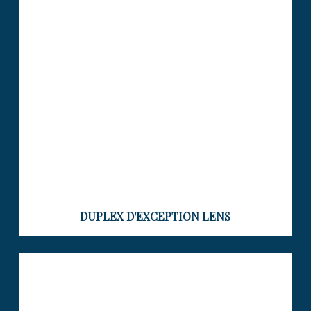
GARAGE – 4 CHAMBRES –
TOITURE/TERRASSE
Visiter le bien
DUPLEX D'EXCEPTION LENS