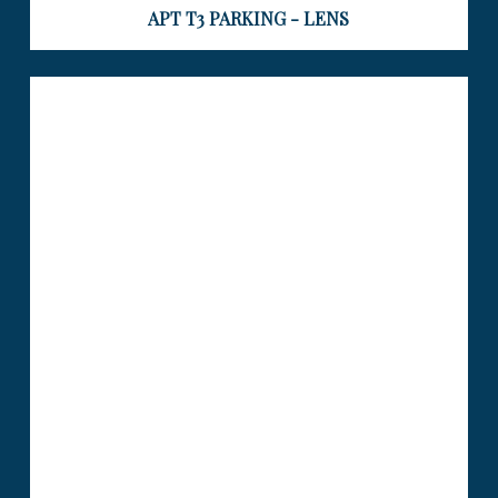
APT T3 PARKING - LENS
APPARTEMENT 76.20 M2 – 2
CHAMBRE S- BALCONS – GARAGE –
LIEVIN
Visiter le bien