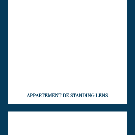
HAUT STANDING – LENS CENTRE –
120 m²
Visiter le bien
APPARTEMENT DE STANDING LENS