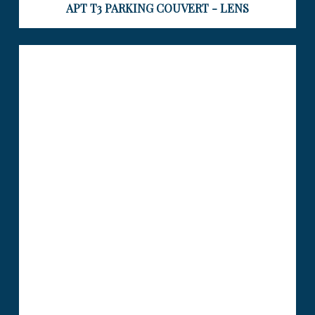
APT T3 PARKING COUVERT - LENS
APPARTEMENT 57 M2 – CHAMBRE
– BUREAU – BLACON – PARKING –
LENS
Visiter le bien