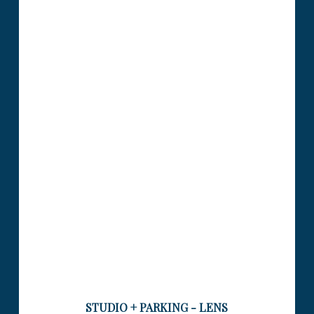
STUDIO + PARKING LENS
Visiter le bien
STUDIO + PARKING - LENS