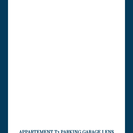
APPARTEMENT 86.45 M2 – 2
CHAMBRES, GARAGE, PARKING –
LENS
Visiter le bien
APPARTEMENT T3 PARKING GARAGE LENS