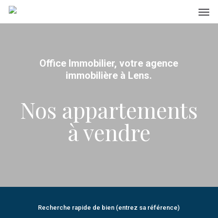
Men
Skip
to
main
content
Office Immobilier, votre agence
immobilière à Lens.
Nos appartements
à vendre
Recherche rapide de bien (entrez sa référence)