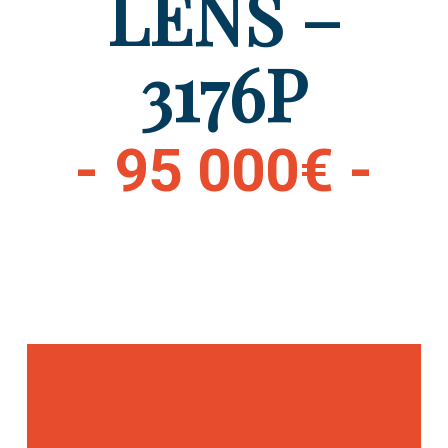
LENS –
3176P
- 95 000€ -