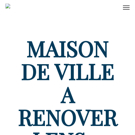
Men
Skip
to
main
content
MAISON
DE VILLE
A
RENOVER