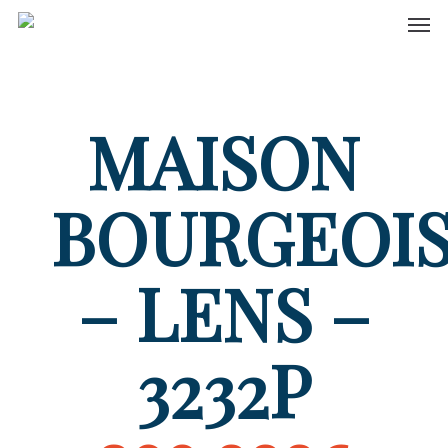
Men
Skip
to
main
content
MAISON
BOURGEOI
– LENS –
3232P