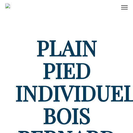
Men
Skip
to
main
content
PLAIN
PIED
INDIVIDUE
BOIS