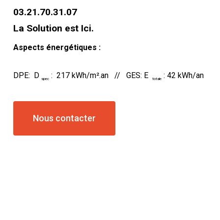
03.21.70.31.07
La Solution est Ici.
Aspects énergétiques :
DPE: D
: 217 kWh/m².an // GES: E
: 42 kWh/an
spec
totale
Nous contacter