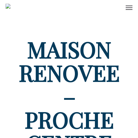
Men
Skip
to
main
content
MAISON
RENOVEE
–
PROCHE