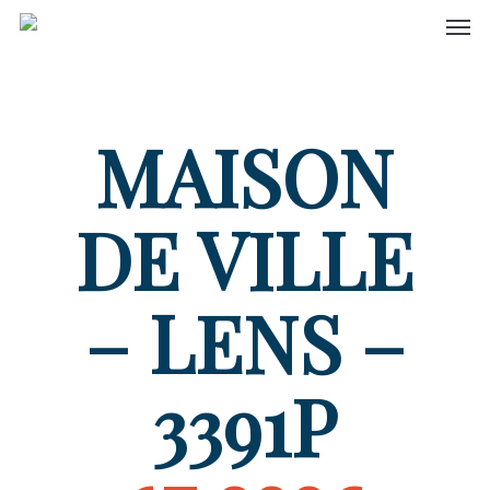
Men
Skip
to
main
content
MAISON
DE VILLE
– LENS –
3391P