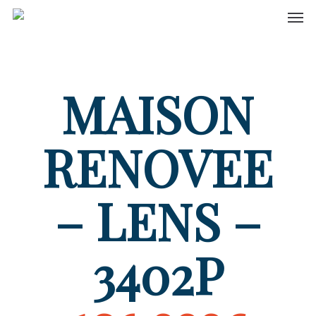
Men
Skip
to
main
content
MAISON
RENOVEE
– LENS –
3402P