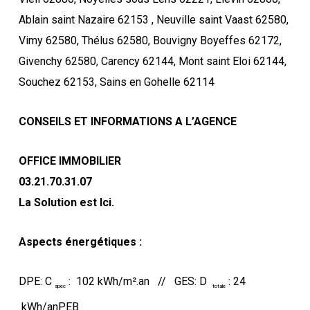
Ablain saint Nazaire 62153 , Neuville saint Vaast 62580,
Vimy 62580, Thélus 62580, Bouvigny Boyeffes 62172,
Givenchy 62580, Carency 62144, Mont saint Eloi 62144,
Souchez 62153, Sains en Gohelle 62114
CONSEILS ET INFORMATIONS A L’AGENCE
OFFICE IMMOBILIER
03.21.70.31.07
La Solution est Ici.
Aspects énergétiques :
DPE: C
: 102 kWh/m².an // GES: D
: 24
spec
totale
kWh/anPEB