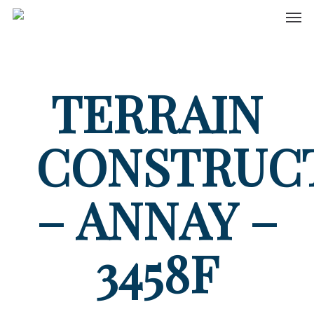
Men
Skip
to
main
content
TERRAIN
CONSTRUC
– ANNAY –
3458F