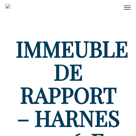
Men
Skip
to
main
content
IMMEUBLE
DE
RAPPORT
– HARNES