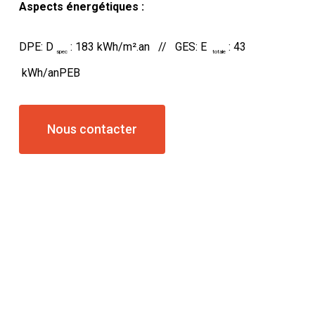
Aspects énergétiques :
DPE: D
: 183 kWh/m².an // GES: E
: 43
spec
totale
kWh/anPEB
Nous contacter