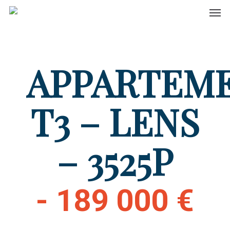
Men
Skip
to
main
content
APPARTEM
T3 – LENS
– 3525P
- 189 000 €