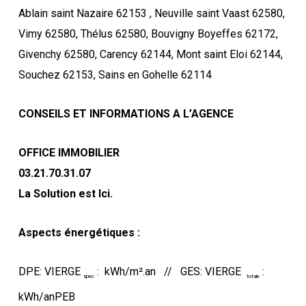
Ablain saint Nazaire 62153 , Neuville saint Vaast 62580,
Vimy 62580, Thélus 62580, Bouvigny Boyeffes 62172,
Givenchy 62580, Carency 62144, Mont saint Eloi 62144,
Souchez 62153, Sains en Gohelle 62114
CONSEILS ET INFORMATIONS A L’AGENCE
OFFICE IMMOBILIER
03.21.70.31.07
La Solution est Ici.
Aspects énergétiques :
DPE: VIERGE
: kWh/m².an // GES: VIERGE
:
spec
totale
kWh/anPEB