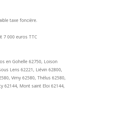
aible taxe foncière.
oit 7 000 euros TTC
oos en Gohelle 62750, Loison
sous Lens 62221, Liévin 62800,
 62580, Vimy 62580, Thélus 62580,
y 62144, Mont saint Eloi 62144,