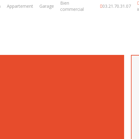
Bien
n
Appartement
Garage
03.21.70.31.07
commercial
ITE – MAISON RENOV
GARAGE LIEVIN – 3551
- 139 000 € -