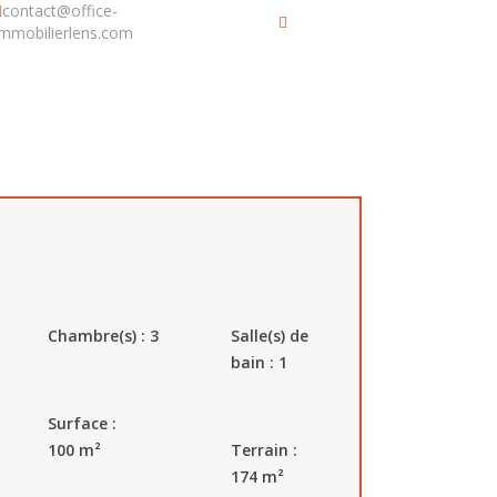
contact@office-
Nous
immobilierlens.com
contacter
EE JARDIN
Chambre(s) :
3
Salle(s) de
F
bain : 1
Surface :
100
m²
Terrain :
174
m²