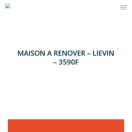
Men
Skip
to
main
content
MAISON A RENOVER – LIEVIN
– 3590F