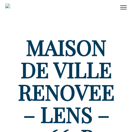
Men
Skip
to
main
content
MAISON
DE VILLE
RENOVEE
– LENS –