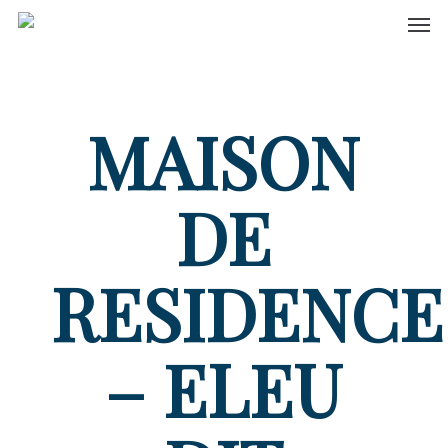
Men
Skip
to
main
content
MAISON
DE
RESIDENCE
– ELEU