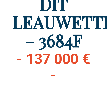
DIT
LEAUWETT
– 3684F
- 137 000 €
-