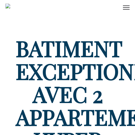
Men
Skip
to
main
content
BATIMENT
EXCEPTION
AVEC 2
APPARTEM