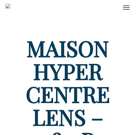
Men
Skip
to
main
content
MAISON
HYPER
CENTRE
LENS –