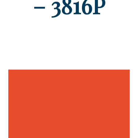
– 3816P