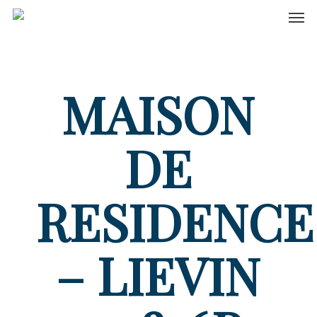
Men
Skip
to
main
content
MAISON
DE
RESIDENCE
– LIEVIN