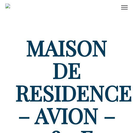
Men
Skip
to
main
content
MAISON
DE
RESIDENCE
– AVION –