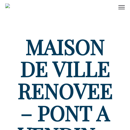
Men
Skip
to
main
content
MAISON
DE VILLE
RENOVEE
– PONT A