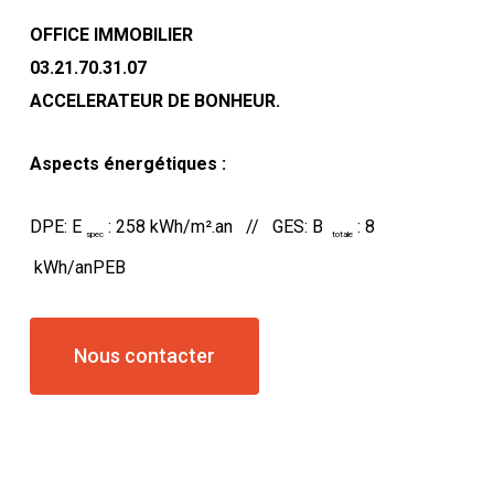
OFFICE IMMOBILIER
03.21.70.31.07
ACCELERATEUR DE BONHEUR.
Aspects énergétiques :
DPE: E
: 258 kWh/m².an // GES: B
: 8
spec
totale
kWh/anPEB
Nous contacter