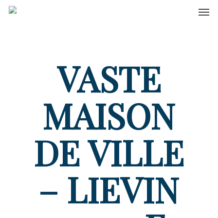
Men
Skip
to
main
content
VASTE
MAISON
DE VILLE
– LIEVIN