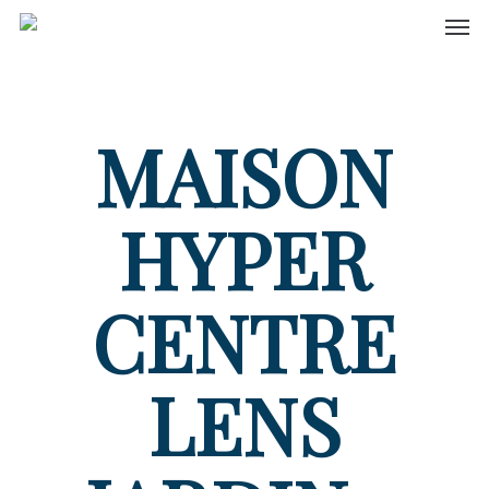
Men
Skip
to
main
content
MAISON
HYPER
CENTRE
LENS