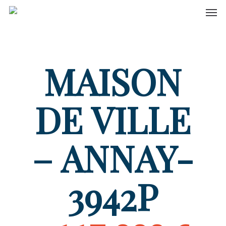
Men
Skip
to
main
content
MAISON
DE VILLE
– ANNAY-
3942P