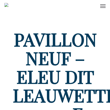
Men
Skip
to
main
content
PAVILLON
NEUF –
ELEU DIT
LEAUWETT