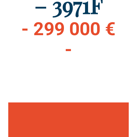
– 3971F
- 299 000 €
-