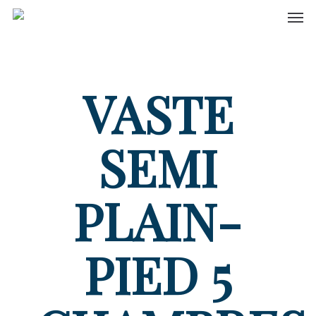
Men
Skip
to
main
content
VASTE
SEMI
PLAIN-
PIED 5