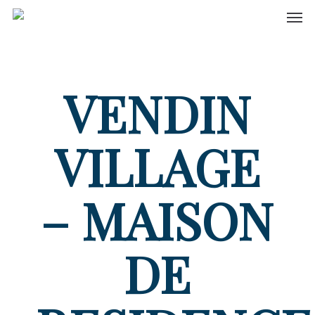
Men
Skip
to
main
content
VENDIN
VILLAGE
– MAISON
DE