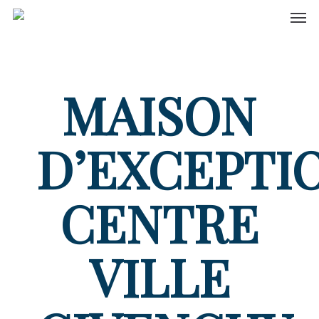
Men
Skip
to
main
content
MAISON
D’EXCEPTI
CENTRE
VILLE