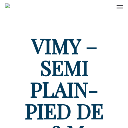
Men
Skip
to
main
content
VIMY –
SEMI
PLAIN-
PIED DE