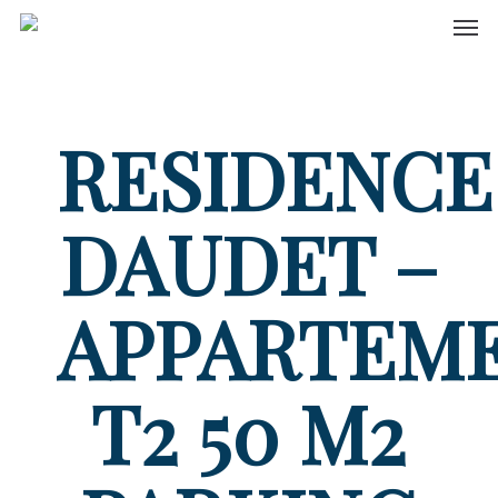
Men
Skip
to
main
content
RESIDENCE
DAUDET –
APPARTEM
T2 50 M2