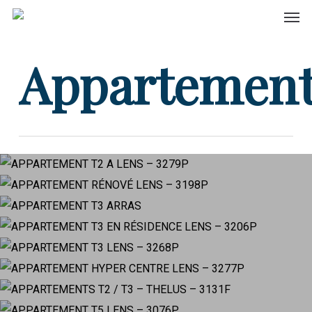
Men
Skip
to
main
Appartemen
63 000€
content
43 500€
APPARTEMENT T2 A
91 000€
APPARTEMENT RÉNOVÉ
222 000€
LENS – 3279P
188 000€
LENS – 3198P
315 000€
APPARTEMENT T3 EN
APPARTEMENT T3 ARRAS
106 000€
APPARTEMENT T3 LENS
RÉSIDENCE LENS – 3206P
159 000€
APPARTEMENT HYPER
– 3268P
90 000€
APPARTEMENTS T2 / T3
CENTRE LENS – 3277P
195 000€
APPARTEMENT T5 LENS
– THELUS – 3131F
IMMEUBLE DE RAPPORT
– 3076P
IMMEUBLE DE RAPPORT
– LENS – 3055P