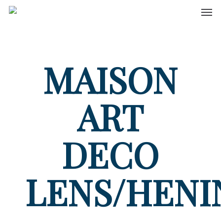
Men
Skip
to
main
content
MAISON
ART
DECO
LENS/HENI