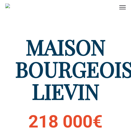
Men
Skip
to
main
content
MAISON
BOURGEOI
LIEVIN
218 000€