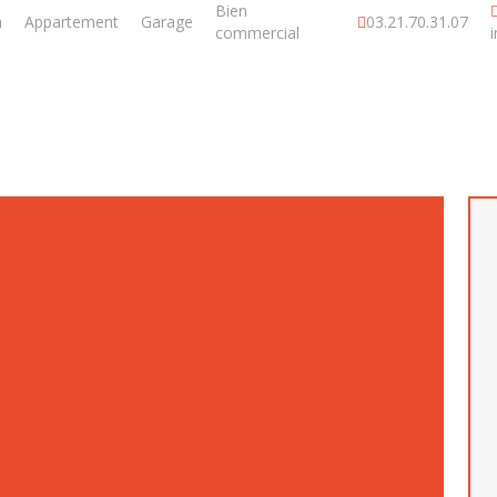
Bien
n
Appartement
Garage
03.21.70.31.07
commercial
DE VILLE A CONFOR
- 149 000€ -