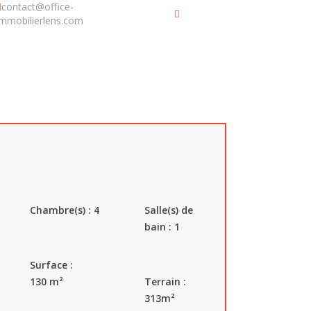
contact@office-
Nous
immobilierlens.com
contacter
TER VIMY
Chambre(s) : 4
Salle(s) de
bain : 1
Surface :
130
m²
Terrain :
313
m²