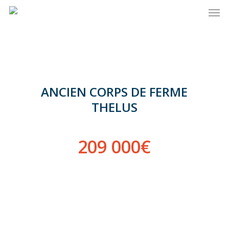
Men
Skip
to
main
content
ANCIEN CORPS DE FERME
THELUS
209 000€