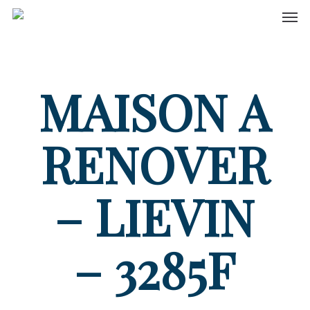
Men
Skip
to
main
content
MAISON A
RENOVER
– LIEVIN
– 3285F