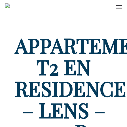
Men
Skip
to
main
content
APPARTEM
T2 EN
RESIDENCE
– LENS –