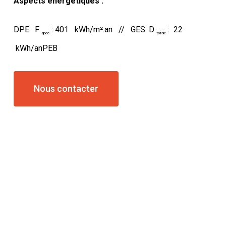
Aspects énergétiques :
DPE: F
: 401 kWh/m².an // GES: D
: 22
spec
totale
kWh/anPEB
Nous contacter