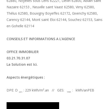
62880, Noyelles sous Lens 62221, Liévin 62800, Ablain saint
Nazaire 62153 , Neuville saint Vaast 62580, Vimy 62580,
Thélus 62580, Bouvigny Boyeffes 62172, Givenchy 62580,
Carency 62144, Mont saint Eloi 62144, Souchez 62153, Sains
en Gohelle 62114
CONSEILS ET INFORMATIONS A L’AGENCE
OFFICE IMMOBILIER
03.21.70.31.07
La Solution est Ici.
Aspects énergétiques :
DPE: D
: 229 kWh/m².an // GES:
: kWh/anPEB
spec
totale