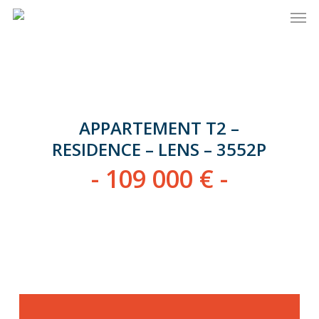
Men
Skip
to
main
content
APPARTEMENT T2 –
RESIDENCE – LENS – 3552P
- 109 000 € -