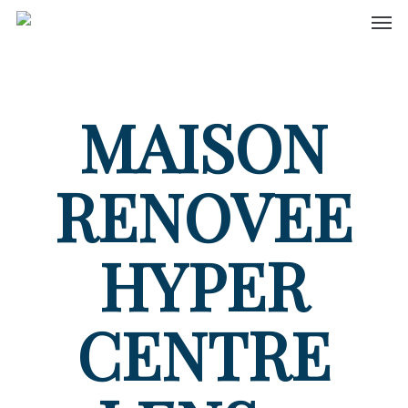
Men
Skip
to
main
content
MAISON
RENOVEE
HYPER
CENTRE