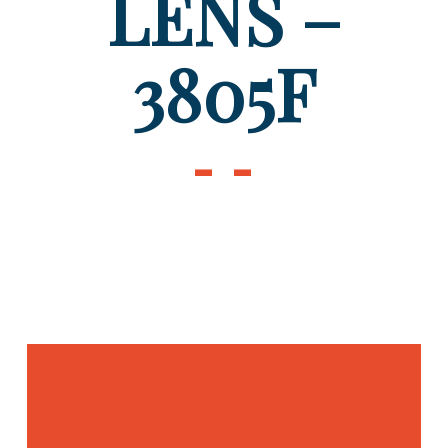
LENS –
3805F
- -