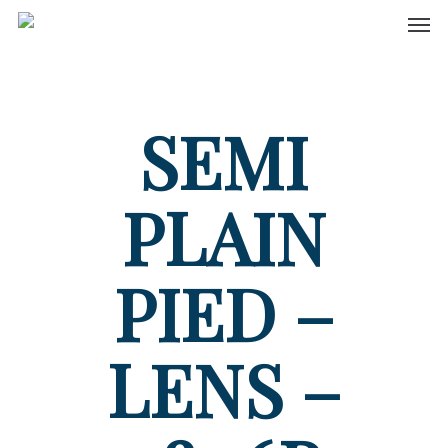
Men
Skip
to
main
content
SEMI
PLAIN
PIED –
LENS –