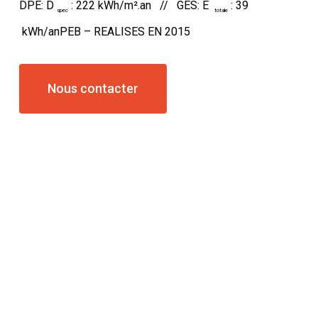
DPE: D
: 222 kWh/m².an // GES: E
: 39
spec
totale
kWh/anPEB – REALISES EN 2015
Nous contacter