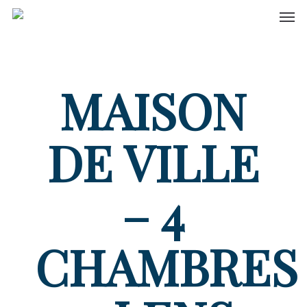
Men
Skip
to
main
content
MAISON
DE VILLE
– 4
CHAMBRES