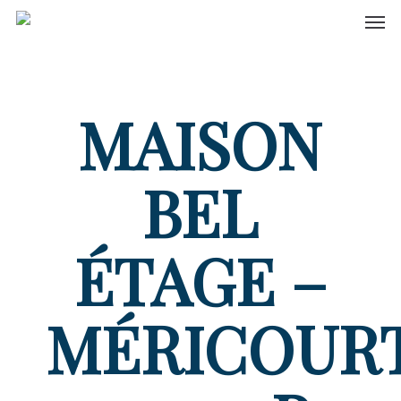
Men
Skip
to
main
content
MAISON
BEL
ÉTAGE –
MÉRICOUR