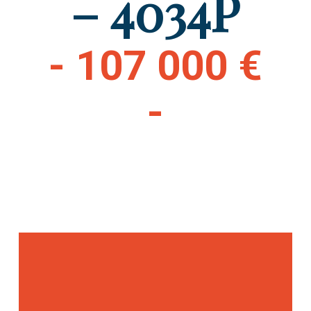
– 4034P
- 107 000 €
-