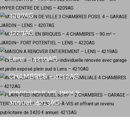
- 149000€ -
GARAGE JARDIN – LENS –
– 90 m² – JARDIN– FORT
Exclusivité – Maison
- 149000€ -
4207AG
MAISON A RENOVER
POTENTIEL – LENS –
semi-individuelle
ENTIEREMENT – LENS –
4220AG
PLAIN-PIED INDIVIDUEL
- 149000€ -
rénovée avec garage et
4219AG
85 m² – 2 CHAMBRES –
jardin exposé plein sud à
AVION CENTRE-VILLE –
GARAGE – TERRAIN 550
Lens – 4210AG
MAISON FAMILIALE 4
m² – SANS VIS-À-VIS et
CHAMBRES – 4212AG
offrant un revenu
publicitaire de 3420 €
annuel. 4213AG