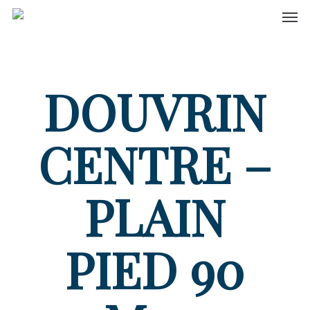
Men
Skip
to
main
content
DOUVRIN
CENTRE –
PLAIN
PIED 90